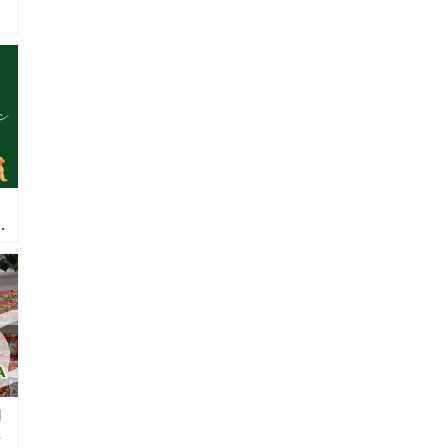
ュ
イ
放
ヨ
）