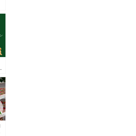
ュ
イ
放
ヨ
）