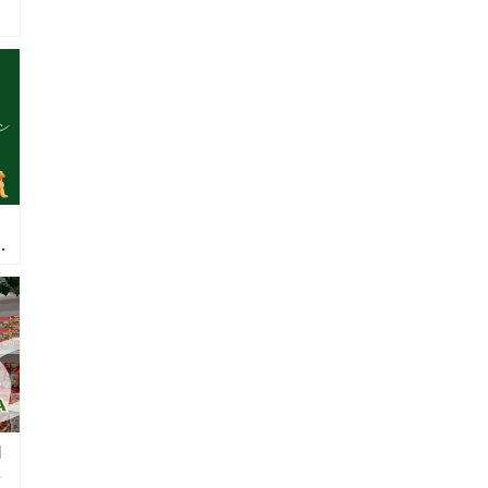
ュ
イ
放
ヨ
）