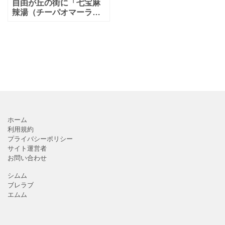
自由が丘の街に「七宝麻
辣湯（チーパオマーラー
タン）」！美味しいヘル
シーな薬膳料理のレビュ
ー☆カウンター席も♪激辛
もあり！
ホーム
利用規約
プライバシーポリシー
サイト運営者
お問い合わせ
シムム
ブレラブ
エムム