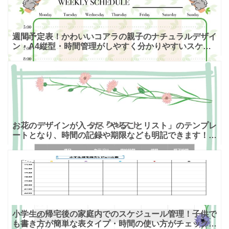
週間予定表！かわいいコアラの親子のナチュラルデザイ
ン・A4縦型・時間管理がしやすく分かりやすいスケジ
ュール表！ かわいいコアラの親子のイラスト入りで、
グリーンカ
お花のデザインが入った「やることリスト」のテンプレ
ートとなり、時間の記録や期限なども明記できます！
矢車草は鯉のぼりの先端の矢車に似ていることから名前
が付いたと
小学生の帰宅後の家庭内でのスケジュール管理！子供で
も書き方が簡単な表タイプ・時間の使い方がチェック出