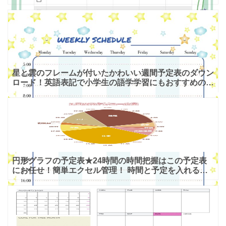
来る 「小学生帰宅後スケジュール表」は小学生が平日
に学校から
星と雲のフレームが付いたかわいい週間予定表のダウン
ロード！英語表記で小学生の語学学習にもおすすめの手
書き対応時間単位で管理ができる、わかりやすいウィー
クリースケ
円形グラフの予定表★24時間の時間把握はこの予定表
にお任せ！簡単エクセル管理！ 時間と予定を入れるだ
けで、自動的に円グラフ化される予定表のテンプレー
ト！ ナチュ