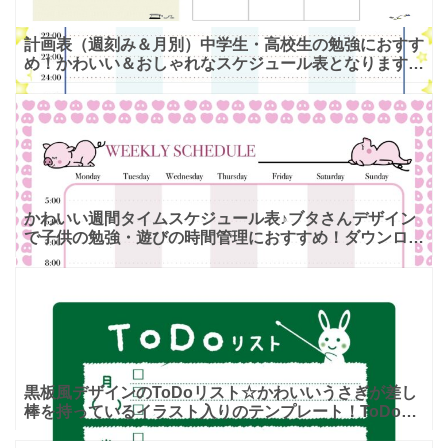
計画表（週刻み＆月別）中学生・高校生の勉強におすす
め！かわいい＆おしゃれなスケジュール表となります。
左側には編集可能な月間カレンダーと右側には週刻みの
計画が記載
かわいい週間タイムスケジュール表♪ブタさんデザイン
で子供の勉強・遊びの時間管理におすすめ！ダウンロー
ドして作り方は予定を記入！ ぐうたらで、お茶目なブ
タさんのイ
黒板風デザインのToDoリスト☆かわいいうさぎが差し
棒を持っているイラスト入りのテンプレート！ToDoリ
ストとしてお使いいただけるテンプレートになります。