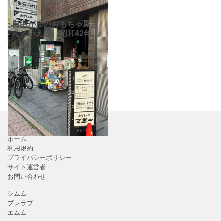
自由が丘のおもちゃ屋さ
んといえば、昭和42年創
業の老舗の「おもちゃの
マミー」さん
自由が丘
駅南口改札から徒歩１分
の駅近で、子供達にも大
人気です&
ホーム
利用規約
プライバシーポリシー
サイト運営者
お問い合わせ
シムム
ブレラブ
エムム