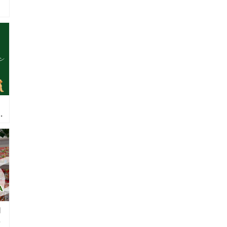
ュ
イ
放
ヨ
）