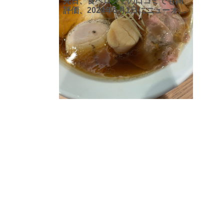
先日、食べログでの口コミでも高
評価、2024年5月1日にニューオー
プンした人気の醤油らーめん専門
店「ひしおのキセキ」に行ってき
ました。自由が丘駅から徒歩2分、
赤