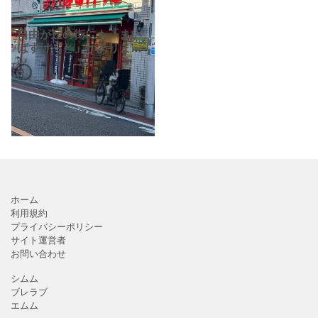
自由が丘の街にも「まい
ばすけっと」がありま
す！自由が丘駅から徒歩
約5分、「まいばすけっと
自由が丘1丁目店」です。
都市型小型食用スーパー
「まいばすけっと」の４
つ
ホーム
利用規約
プライバシーポリシー
サイト運営者
お問い合わせ
シムム
ブレラブ
エムム