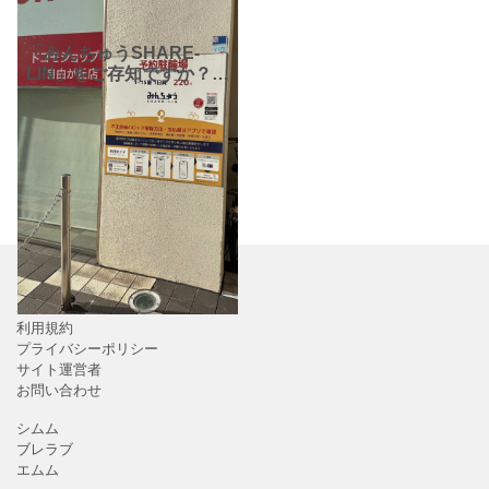
「みんちゅうSHARE-
LIN」をご存知ですか？空
き駐輪場や駐車スペース
を、スマホで貸し借りで
きるサービスです。スペ
ースを貸したい人は写真
と日時を登録し、使いた
ホーム
利用規約
プライバシーポリシー
サイト運営者
お問い合わせ
シムム
ブレラブ
エムム