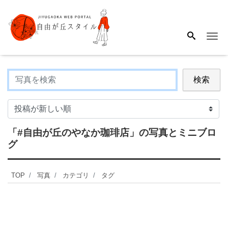
Me
検索
「#自由が丘のやなか珈琲店」
の写真とミニブロ
グ
TOP
写真
カテゴリ
タグ