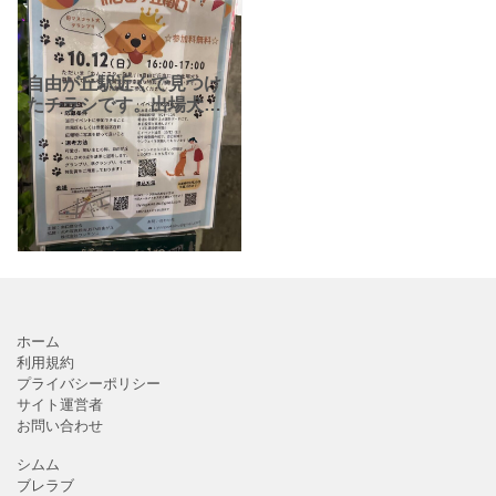
自由が丘駅近くで見つけ
たチラシです。出場犬募
集！だそうです。南口商
店会主催・犬の写真館
INUSTA自由が丘協賛の
イベント「わんこスター
発見！in自由が丘南口」
の
ホーム
利用規約
プライバシーポリシー
サイト運営者
お問い合わせ
シムム
ブレラブ