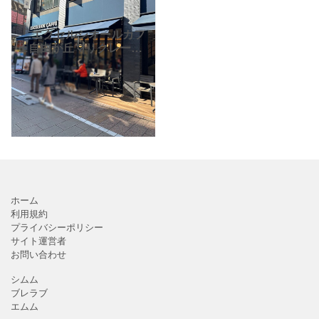
「 エクセルシオールカフ
ェ自由が丘マリクレール
通り店」。自由が丘駅か
ら徒歩約2分。駅から近
く、正面には大型商業施
設「fullelフレル・ウィズ
自由が丘」があり、
ホーム
利用規約
プライバシーポリシー
サイト運営者
お問い合わせ
シムム
ブレラブ
エムム