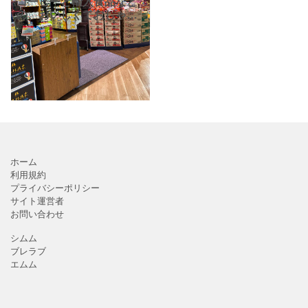
コーヒーと輸入食品など
の、おいしくておしゃれ
な食料品が並ぶ楽しいお
店「カルディコーヒーフ
ァーム」さん。大型商業
施設「フレルウィズ自由
が丘」さんの中に入って
います
ホーム
利用規約
プライバシーポリシー
サイト運営者
お問い合わせ
シムム
ブレラブ
エムム