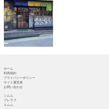
「カレーうどん 千吉 自由
が丘店」はご存知です
か？！ 吉野家グループ
が手掛けるカレーうどん
専門店です。 一番有名な
のは「千吉カレーうど
ん」とお店の名前が入っ
た、
ホーム
利用規約
プライバシーポリシー
サイト運営者
お問い合わせ
シムム
ブレラブ
エムム