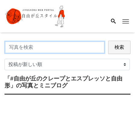
Me
検索
「#自由が丘のクレープとエスプレッソと自由
形」
の写真とミニブログ