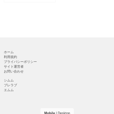
プレッソと自由形」さ
ん。テレビ番組「王様の
ブランチ」でも紹介され
た話題の新店舗です
ク
レープと言
ホーム
利用規約
プライバシーポリシー
サイト運営者
お問い合わせ
シムム
ブレラブ
エムム
Mobile
|
Desktop