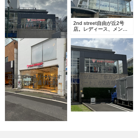
ブランド古着を中心にバ
2nd street自由が丘2号
イヤーが厳選したファッ
店。レディース、メン
ションアイテムの販売、
ズ、ブランド、貴金属の
買取を行う都市型セレク
販売、買取を行っていま
トショップの『セカンド
す。USED商品は出会い
ストリート』さん
中古
ですよね。出会いを求め
品店とは思え
て足を運ぶのも楽し
正面口ロータリーからす
自由が丘に「セカンドス
ぐ、カトレア通りにある
トリート」が2店舗あり、
「セカンドストリート自
こちらは緑道沿いにある
由が丘店」。メンズとレ
自由が丘2号店になりま
ディースアイテムを取り
す。バイヤーが厳選した
扱っています。駅から近
ファッションアイテムの
いので「新しい物入った
販売もあります！窓が大
かな～
きく