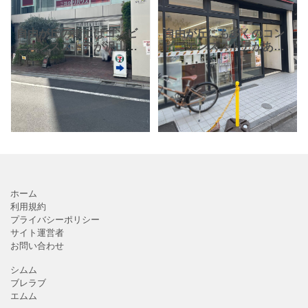
自由が丘の街にはコンビ
自由が丘にも多くのコン
ニエンスストアが沢山あ
ビニエンスストアがあり
ります！ セブンイレブン
ます！セブンイレブン、
も数店舗あるんです。
ローソン、ファミリーマ
「自由が丘学園通り店」
ート…写真は「セブンイ
「目黒自由が丘２丁目
レブン世田谷自由が丘駅
店」「目黒自由が丘１丁
南」です。 自由が丘駅南
目東店」
口改
ホーム
利用規約
プライバシーポリシー
サイト運営者
お問い合わせ
シムム
ブレラブ
エムム