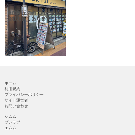
自由が丘の街には不動産
会社も多くあります！自
由が丘駅徒歩1分の「セン
チュリー21リブレット」
さん。自由が丘駅から徒
歩1分の、地域密着型の不
動産会社で、世田谷区、
ホーム
利用規約
プライバシーポリシー
サイト運営者
お問い合わせ
シムム
ブレラブ
エムム