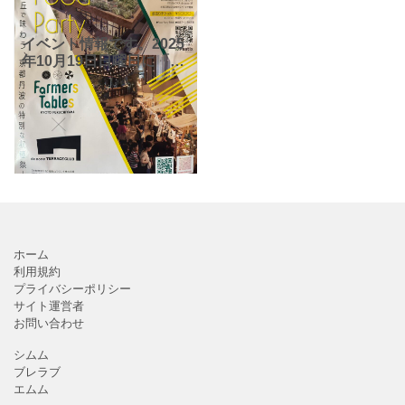
イベント情報です。2025
年10月19日日曜日に「自
由が丘で味わう、京都丹
波の特別な収穫祭」が自
由が丘のde aone
TERRACE CLUB(デュア
オーネ3
ホーム
利用規約
プライバシーポリシー
サイト運営者
お問い合わせ
シムム
ブレラブ
エムム