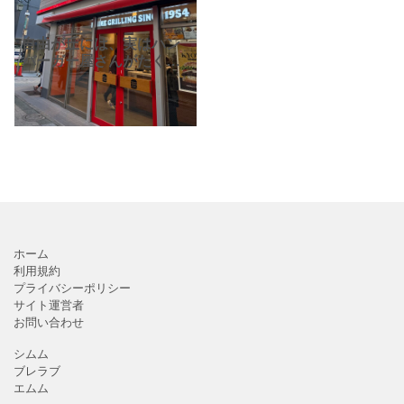
自由が丘には、実はハン
バーガー屋さんがたくさ
んあるんです
『フレッ
シュネスバーガー 自由が
丘』さん、『マクドナル
ド 自由が丘駅前店』さ
ん、『自
ホーム
利用規約
プライバシーポリシー
サイト運営者
お問い合わせ
シムム
ブレラブ
エムム