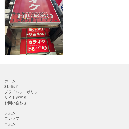
カラオケ「ビッグエコ
ー」もあります！マリー
クレール通りBOOK OFF
の地下１階。早朝まで営
業しているので終電を逃
してしまった時にもおす
すめです。
ホーム
利用規約
プライバシーポリシー
サイト運営者
お問い合わせ
シムム
ブレラブ
エムム