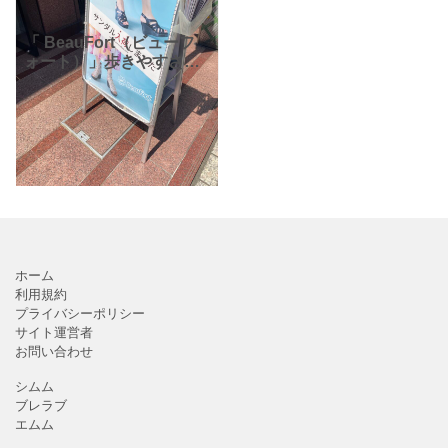
「 BeauFort（ビューフ
ォート）」歩きやすさが
ウリの靴屋さん。サンダ
ルが苦手と思われる方も
クッションが多く履きや
すくておすすめです。ギ
フトにもいかがでしょ
ホーム
利用規約
プライバシーポリシー
サイト運営者
お問い合わせ
シムム
ブレラブ
エムム