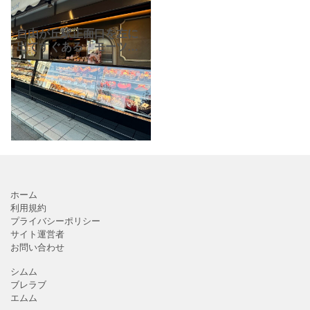
自由が丘駅正面口を左に
出てすぐある「モーツア
ルト 自由ケ丘北口売店」
さん。美味しいケーキや
パンが並んでいるお店で
す。ちょっとしたおやつ
に、手土産に…とても便
利で
ホーム
利用規約
プライバシーポリシー
サイト運営者
お問い合わせ
シムム
ブレラブ
エムム