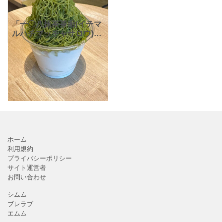
「一〇八抹茶茶廊(イチマ
ルハチマッチャサロウ)」
さんをご存知ですか
安
全なオーガニック茶葉を
使用した、抹茶ドリンク
やスイーツを提供
ホーム
利用規約
プライバシーポリシー
サイト運営者
お問い合わせ
シムム
ブレラブ
エムム