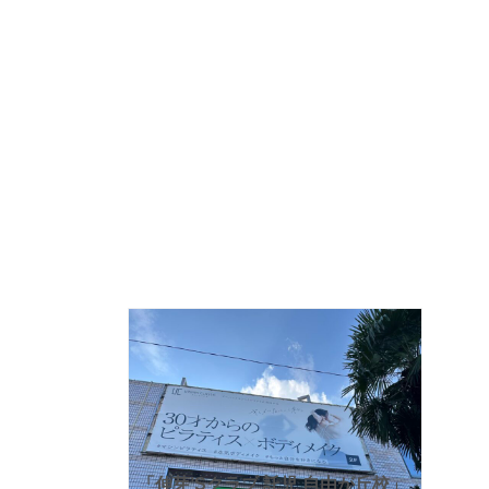
「伸芽’Sクラブ 託児 自由が丘校」