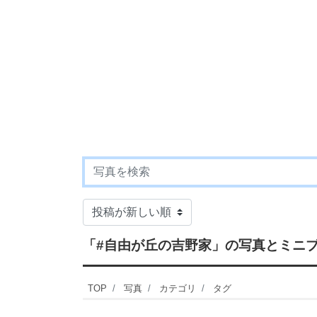
「#自由が丘の吉野家」
の写真とミニ
TOP
写真
カテゴリ
タグ