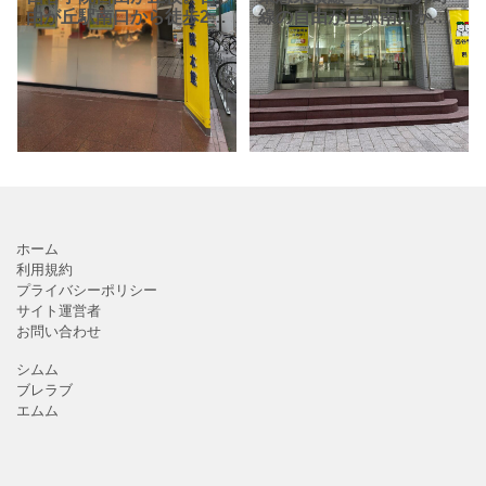
由が丘駅南口から徒歩2
線の自由が丘駅南口から
分、九品仏川緑道沿いに
徒歩2分の大学受験予備校
あります。黄色い看板が
「四谷学院 自由が丘校」
目印の大手大学受験予備
さん。 駅近で便利な立
校です。駅から近いので
地、九品仏川緑道沿いに
通うのも便利、緑道に隣
あるので環境もとても良
接し、
い
ホーム
利用規約
プライバシーポリシー
サイト運営者
お問い合わせ
シムム
ブレラブ
エムム