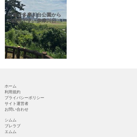
写真は多摩川台公園から
の絶景です。多摩川台公
園とは、多摩川に沿って
伸びる丘陵地に約750mに
わたって展開する大きな
公園です。その広い敷地
には、亀甲山古墳や宝来
山
ホーム
利用規約
プライバシーポリシー
サイト運営者
お問い合わせ
シムム
ブレラブ
エムム