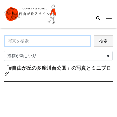
Me
検索
「#自由が丘の多摩川台公園」
の写真とミニブロ
グ