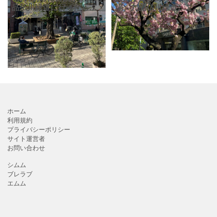
品仏川緑道に行ったらも
場、九品仏川緑道。ここ
う桜は葉桜でした。今年
最近の暖冬のせいか、桜
は暖冬のせいか、開花も
の開花・満開の時期も早
満開の時期も通年より早
まっているようです。昨
かったようです。お花見
日はもう葉桜でした。で
もよいですが、九品仏川
も桜吹雪が見られる散り
緑道
ゆく桜の
ホーム
利用規約
プライバシーポリシー
サイト運営者
お問い合わせ
シムム
ブレラブ
エムム