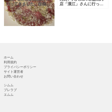
行ってきました。自由が
店「漢江」さんに行って
丘駅から徒歩5分、学園通
きました。 お店の自慢の
り沿いにある炭火焼肉の
大人気の一品「ネギ塩焼
老舗の名店です。 看板商
肉/タン塩」は、柔らかく
品は漢江自慢のネギ塩焼
て歯応えも良く、絶品で
肉・タン塩です！口コミ
したが、負けずにカルビ
で
も
ホーム
利用規約
プライバシーポリシー
サイト運営者
お問い合わせ
シムム
ブレラブ
エムム