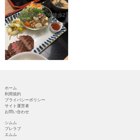
自由が丘駅南口から徒歩2
分、「牛たん焼き仙台辺
見自由が丘店」。定食を
中心に、牛たんは厚切り
からスライス、シチュー
まで、とろろやラーメン
などもあり、豊富な種類
のメ
ホーム
利用規約
プライバシーポリシー
サイト運営者
お問い合わせ
シムム
ブレラブ
エムム