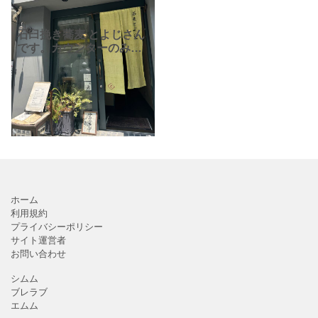
石臼挽き蕎麦 とよじさん
です。カウンターのみの
小さなお店ですが石臼挽
きの十勝蕎麦を頂けま
す。とろろ蕎麦や鴨せい
ろもあります。場所は北
口改札を出た目の前の通
り沿い
ホーム
利用規約
プライバシーポリシー
サイト運営者
お問い合わせ
シムム
ブレラブ
エムム