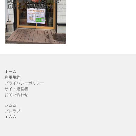
新店舗情報です。自由が
丘駅北口から徒歩1分、自
由が丘美観街に2026年1
月9日に新規オープンした
「炭火焼きハンバーグ/肉
のかぎり。」。ハンバー
グ定食がいただける
ホーム
利用規約
プライバシーポリシー
サイト運営者
お問い合わせ
シムム
ブレラブ
エムム