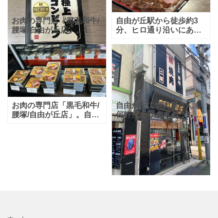
お肉の専門店「黒毛和牛/
自由が丘駅から徒歩約3
腰塚/自由が丘店」。1階
分、ヒロ通り沿いにある
にはお弁当やコロッケな
お肉専門店「黒毛和 牛/腰
どのお惣菜や精肉が販売
塚/自由が丘店」。 先日ラ
されており、2階は焼肉店
ンチにうかがったところ
となっています。 先日ラ
「ビフテキ重」がとても
ンチにうかがったとき
美味しかったです。
お肉の専門店「黒毛和牛/
自由が丘に焼肉屋さんも
腰塚/自由が丘店」。自由
何軒かありますがこちら
が丘駅から徒歩3分、ヒロ
は黒毛和牛を使用！店頭
通りにあるお店です。一
ポスターに思わず目が留
階は精肉と惣菜の販売、2
まります。駅からも近く
階は焼肉屋さんになって
いかがでしょうか？
います。 先日ランチ