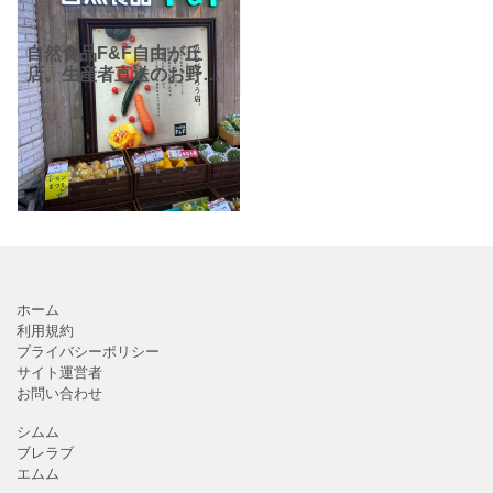
自然食品F&F自由が丘
店。生産者直送のお野菜
や米粉のパンなどを販売
しています。駅から近い
ので利用しやすくおすす
めします。
ホーム
利用規約
プライバシーポリシー
サイト運営者
お問い合わせ
シムム
ブレラブ
エムム