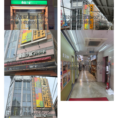
自由が丘駅正面口から徒
2024年9月放送のアド街
歩数秒！自由が丘デパー
「自由が丘特集」で4位に
トにはたくさんのお店が
ランクインした「自由が
入っています。ランチに
丘デパート」。 こちらの
ディナーに使えるお店も
写真は東横線渋谷方面行
いっぱいです。 ハワイア
き、上り電車のホームか
ンフードの「アイランズ
ら撮影しました。自由
カフ
自由が丘ロータリーの一
自由が丘正面口目の前
等地に面する「自由が丘
「自由が丘デパート」の
デパート」。自由が丘の
中は歩いたことあります
看板ともいえるこちらの
か？ 4階建てのビルで中
ビルには飲食店、衣料
にはファッション、飲食
品、サロンなどあらゆる
店、雑貨店、カルチャー
テナントが入っていま
スクールとたくさんのお
す。
店が入
正面口出てすぐのところ
にある「自由が丘デパー