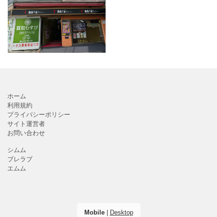
ト」。地上4階から地下1
階にかけてファッショ
ン・ビューティー・グル
メ・カルチャーなど様々
なジャンルのお店が入っ
ていま
ホーム
利用規約
プライバシーポリシー
サイト運営者
お問い合わせ
シムム
ブレラブ
エムム
Mobile
|
Desktop