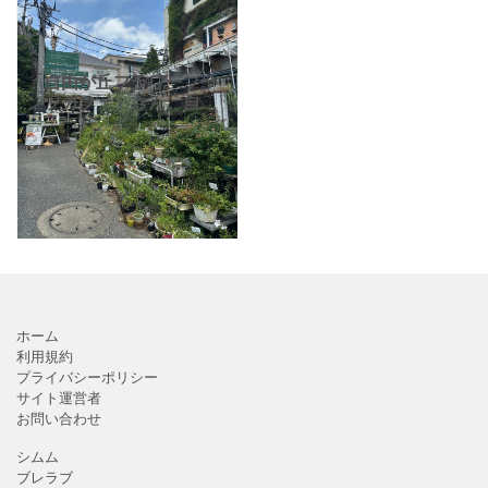
「自由が丘フラワープラ
ンツカフェ」さん。自由
が丘駅から徒歩5分、植物
苗・雑貨・ガーデンオー
ナメントの販売、植物の
アート作品の発信、演芸
レッスンを開催されてい
る園
ホーム
利用規約
プライバシーポリシー
サイト運営者
お問い合わせ
シムム
ブレラブ