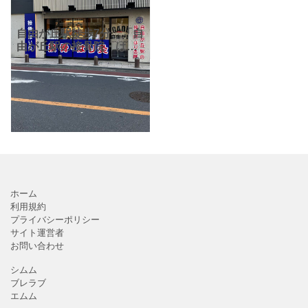
自由が丘駅徒歩7分、「自
由が丘駅の接骨院・はり
灸院」。その場限りの治
療ではなく、根本治療痛
みの原因を見つけ出し、
痛みが出ない身体作りを
目指しているそうです。
施
ホーム
利用規約
プライバシーポリシー
サイト運営者
お問い合わせ
シムム
ブレラブ
エムム