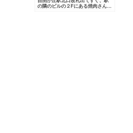
自由が丘駅北口改札出てすぐ、駅
の隣のビルの２Fにある焼肉さん、
「土古里 金タレ 自由が丘店」で
す。和牛肉のお寿司も頂けるお店
なんです！ 食べ放題、飲み放題
のメニ