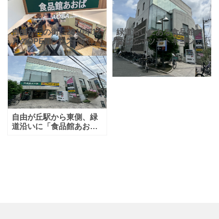
自由が丘の街に2010年12
緑道沿いにある食品館あ
月のOPENしたスーパー
おばとマツモトキヨシを
マーケット「食品館あお
ご利用の際には便利な駐
ば自由が丘店」。公式ホ
輪場があります。自転車
ームページによると「よ
が停められるスーパーや
り良い品をより安く」地
薬局は便利ですよね！
域一番店を目指してい
食品館あおばのお惣菜も
美味し
自由が丘駅から東側、緑
道沿いに「食品館あお
ば」と「マツモトキヨ
シ」が入ったビルがあり
ます。スーパーと薬局の
組み合わせ、一緒にお買
物を済ませる事ができ便
利ですよね