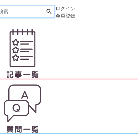
ログイン
会員登録