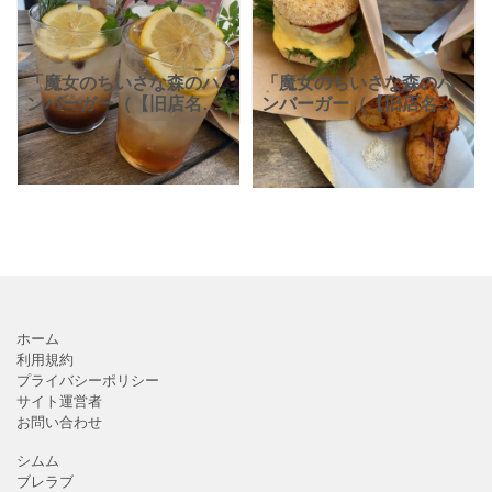
「魔女のちいさな森のハ
「魔女のちいさな森のハ
ンバーガー（【旧店名】
ンバーガー（【旧店名】
自由が丘バーガー/本
自由が丘バーガー 本
店）」。自由が丘駅から
店）」。自由ヶ丘駅から
徒歩4分、「すずかけ通
徒歩5分、おしゃれで四季
り」の先にある、ハンバ
を感じられる屋上テラス
ーガー専門店です。なん
で、身も心にもやさしい
と、食べ
ハンバ
ホーム
利用規約
プライバシーポリシー
サイト運営者
お問い合わせ
シムム
ブレラブ