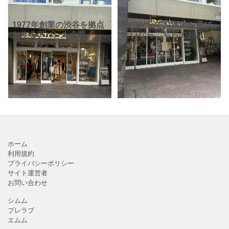
1977年創業の渋谷を拠点
自由が丘でお洋服を選び
とするアパレル企業『ベ
たいならこちらのお店も
イクルーズ』さん。ファ
チェック「B.C STOCK」
ッション事業において
です。ベイクルーズグル
は、セレクトショップや
ープのお洋服屋さんです
そのオリジナルブランド
が、ベイクルーズグルー
の、スピック＆スパン、
プ中では少し休めのブ
イエ
ホーム
利用規約
プライバシーポリシー
サイト運営者
お問い合わせ
シムム
ブレラブ
エムム