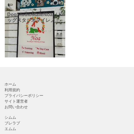
DogStudioMaileNoa（ド
ッグスタジオマイレノ
ア）さんです。ワンちゃ
んを飼っている方には必
見のお店です。こちらの
お店は「楽しゅう塾」と
いってワンちゃ
ホーム
利用規約
プライバシーポリシー
サイト運営者
お問い合わせ
シムム
ブレラブ
エムム