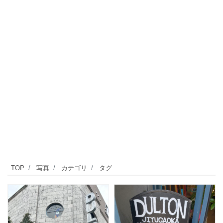
TOP
写真
カテゴリ
タグ