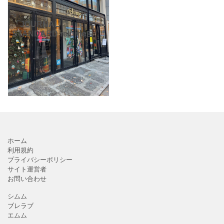
「JOURNAL
STANDARD relume自由
が丘店」。自由が丘駅南
口から徒歩2分の、九品仏
川緑道沿いにあります。
いつ来てもおしゃれなお
店なのですが、ク
ホーム
利用規約
プライバシーポリシー
サイト運営者
お問い合わせ
シムム
ブレラブ
エムム