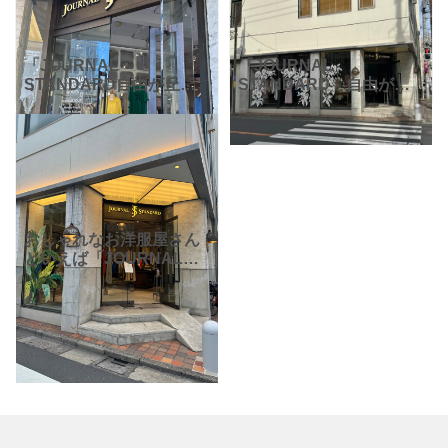
「JOURNAL
『JOURNAL
STANDARD自由が丘
STANDARD 自由が丘
店」。営業時間は平日
店』さん。「JOURNAL
11:00から20:00、土日祝
STANDARD」さんと
は11:00から19:00、不定
は、公式ホームページに
休です。 公式サイトによ
よると、オリジナルと国
ると、「ジ
内外から集められた商
おしゃれなお洋服屋さん
といえば「JOURNAL
STANDARD（ジャーナ
ルスタンダード）」。ベ
イクルーズグループの中
でも人気のあるブランド
で、20～30代を中