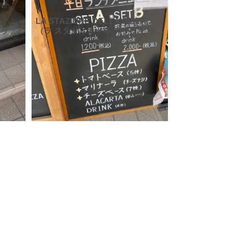
A
LA STAZIONE DELLA PIZZA
（ラ ス
（ラ スタツィオーネ デッラ ピッツ
ァ）さ
ァ）の看板は手書きでオシャレで
ま
すよね！ピザが楽しみ！