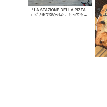
「LA STAZIONE DELLA PIZZA
ランチ
」ピザ釜で焼かれた、とっても美
DEL
味しいナポリピザを頂けます。端
ネ 
っこの生地まで美味しいんです♪
モン
またこちらのナイフ
かっ