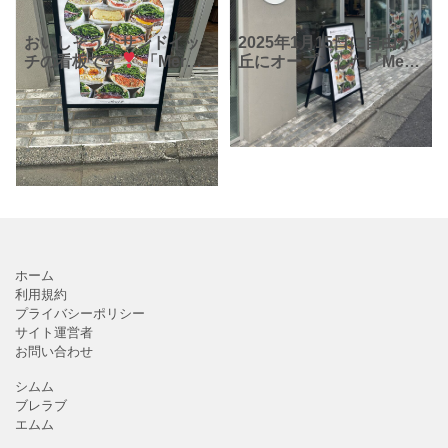
おいしそうなサンドイッ
2025年1月15日に自由が
チの看板です
「Merci
丘にオープンした『Merci
自由が丘店」さんは、
自由が丘店』さんは、サ
2025年1月に自由が丘に
ンドイッチ専門店です
オープンしたサンドイッ
公式ホームページによる
チ専門店で
と、『Merci』さ
ホーム
利用規約
プライバシーポリシー
サイト運営者
お問い合わせ
シムム
ブレラブ
エムム